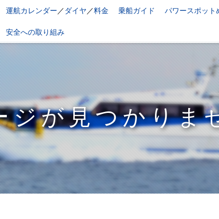
運航カレンダー
／
ダイヤ
／
料金
乗船ガイド
パワースポット
安全への取り組み
ージが見つかりま