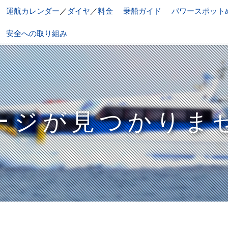
運航カレンダー
／
ダイヤ
／
料金
乗船ガイド
パワースポット
安全への取り組み
ージが見つかりま