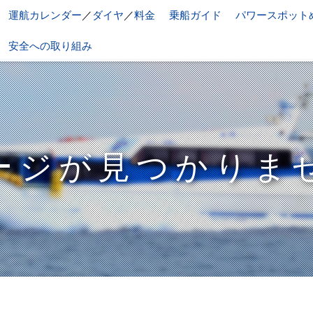
運航カレンダー
／
ダイヤ
／
料金
乗船ガイド
パワースポット
安全への取り組み
ージが見つかりま