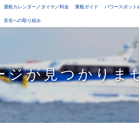
運航カレンダー
／
ダイヤ
／
料金
乗船ガイド
パワースポット
安全への取り組み
ージが見つかりま