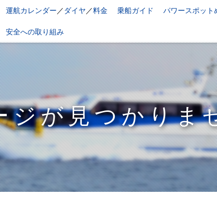
運航カレンダー
／
ダイヤ
／
料金
乗船ガイド
パワースポット
安全への取り組み
ージが見つかりま