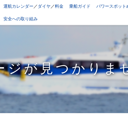
運航カレンダー
／
ダイヤ
／
料金
乗船ガイド
パワースポット
安全への取り組み
ージが見つかりま