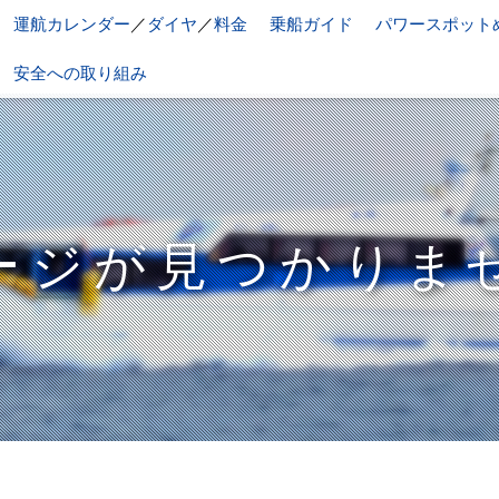
運航カレンダー
／
ダイヤ
／
料金
乗船ガイド
パワースポット
安全への取り組み
ージが見つかりま