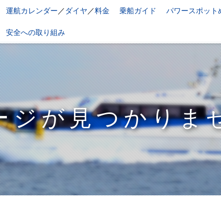
運航カレンダー
／
ダイヤ
／
料金
乗船ガイド
パワースポット
安全への取り組み
ージが見つかりま