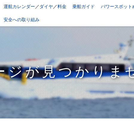
運航カレンダー
／
ダイヤ
／
料金
乗船ガイド
パワースポット
安全への取り組み
ージが見つかりま