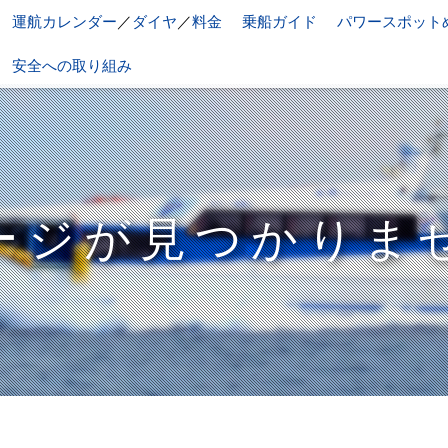
運航カレンダー
／
ダイヤ
／
料金
乗船ガイド
パワースポット
安全への取り組み
ージが見つかりま