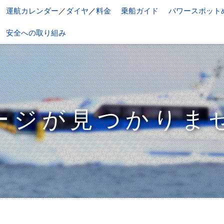
運航カレンダー
／
ダイヤ
／
料金
乗船ガイド
パワースポット
安全への取り組み
ージが見つかりま