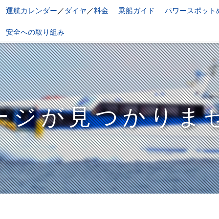
運航カレンダー
／
ダイヤ
／
料金
乗船ガイド
パワースポット
安全への取り組み
ージが見つかりま