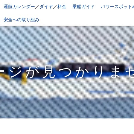
運航カレンダー
／
ダイヤ
／
料金
乗船ガイド
パワースポット
安全への取り組み
ージが見つかりま