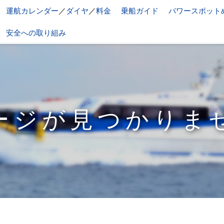
運航カレンダー
／
ダイヤ
／
料金
乗船ガイド
パワースポット
安全への取り組み
ージが見つかりま