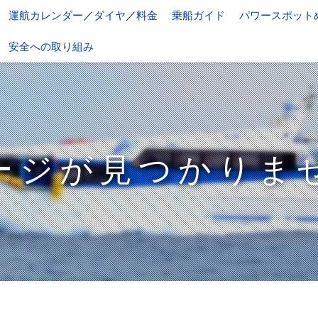
運航カレンダー
／
ダイヤ
／
料金
乗船ガイド
パワースポット
安全への取り組み
ージが見つかりま