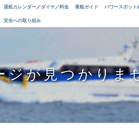
運航カレンダー
／
ダイヤ
／
料金
乗船ガイド
パワースポット
安全への取り組み
ージが見つかりま