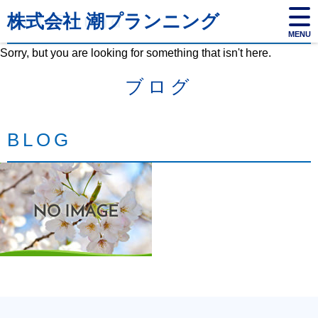
株式会社 潮プランニング
Not Found
MENU
Sorry, but you are looking for something that isn't here.
ブログ
BLOG